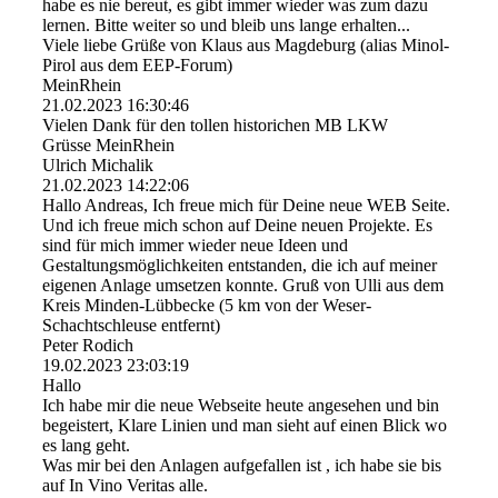
habe es nie bereut, es gibt immer wieder was zum dazu
lernen. Bitte weiter so und bleib uns lange erhalten...
Viele liebe Grüße von Klaus aus Magdeburg (alias Minol-
Pirol aus dem EEP-Forum)
MeinRhein
21.02.2023
16:30:46
Vielen Dank für den tollen historichen MB LKW
Grüsse MeinRhein
Ulrich Michalik
21.02.2023
14:22:06
Hallo Andreas, Ich freue mich für Deine neue WEB Seite.
Und ich freue mich schon auf Deine neuen Projekte. Es
sind für mich immer wieder neue Ideen und
Gestaltungsmö­glichkeiten entstanden, die ich auf meiner
eigenen Anlage umsetzen konnte. Gruß von Ulli aus dem
Kreis Minden-Lübbecke (5 km von der Weser-
Schachtschleuse entfernt)
Peter Rodich
19.02.2023
23:03:19
Hallo
Ich habe mir die neue Webseite heute angesehen und bin
begeistert, Klare Linien und man sieht auf einen Blick wo
es lang geht.
Was mir bei den Anlagen aufgefallen ist , ich habe sie bis
auf In Vino Veritas alle.